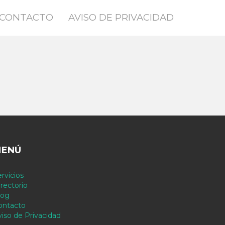
CONTACTO
AVISO DE PRIVACIDAD
ENÚ
rvicios
rectorio
log
ontacto
viso de Privacidad