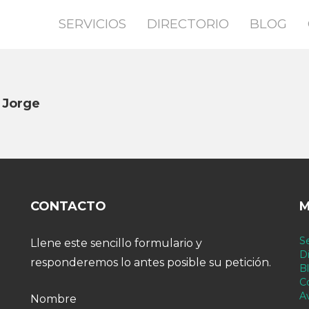
SERVICIOS
DIRECTORIO
BLOG
 Jorge
CONTACTO
M
Se
Llene este sencillo formulario y
Di
responderemos lo antes posible su petición.
B
C
A
Nombre