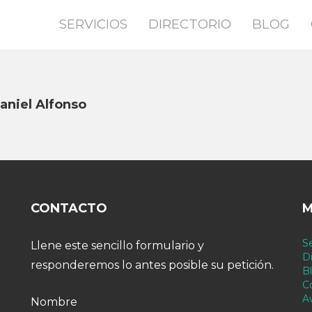
SERVICIOS
DIRECTORIO
BLOG
aniel Alfonso
CONTACTO
M
Se
Llene este sencillo formulario y
Di
responderemos lo antes posible su petición.
B
C
A
Nombre