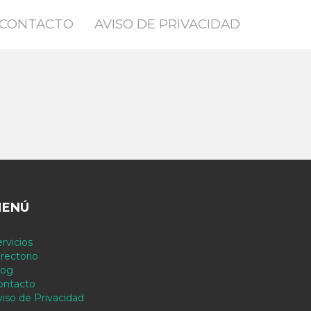
CONTACTO
AVISO DE PRIVACIDAD
ENÚ
rvicios
rectorio
log
ontacto
viso de Privacidad