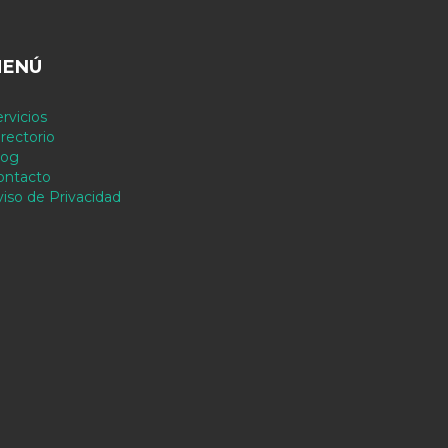
ENÚ
rvicios
rectorio
log
ontacto
viso de Privacidad