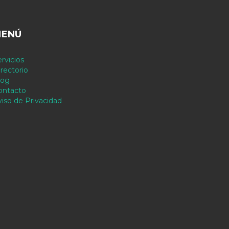
ENÚ
rvicios
rectorio
log
ontacto
viso de Privacidad