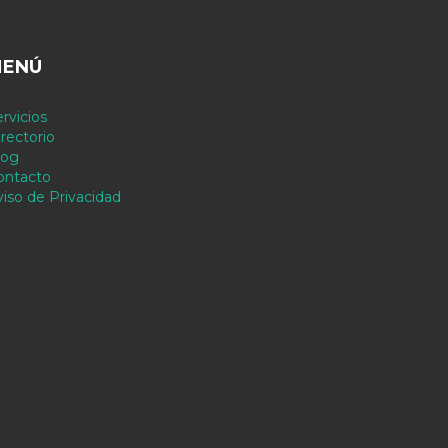
ENÚ
rvicios
rectorio
log
ontacto
viso de Privacidad