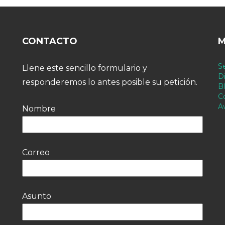
CONTACTO
M
Se
Llene este sencillo formulario y
Di
responderemos lo antes posible su petición.
B
C
A
Nombre
Correo
Asunto