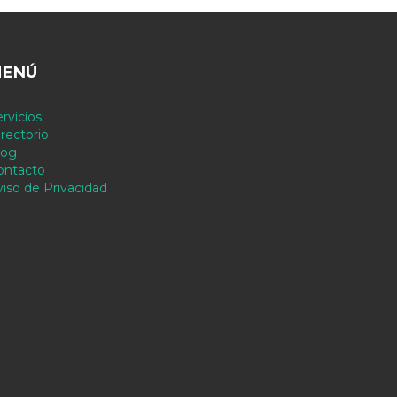
ENÚ
rvicios
rectorio
log
ontacto
viso de Privacidad